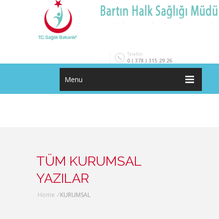
Telefon
0 ( 378 ) 315 29 26
Menu
TÜM KURUMSAL
YAZILAR
Home
/
KURUMSAL