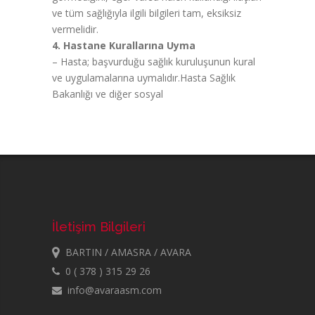
ve tüm sağlığıyla ilgili bilgileri tam, eksiksiz
vermelidir.
4. Hastane Kurallarına Uyma
– Hasta; başvurduğu sağlık kuruluşunun kural
ve uygulamalarına uymalıdır.Hasta Sağlık
Bakanlığı ve diğer sosyal
İletişim Bilgileri
BARTIN / AMASRA / AVARA
0 ( 378 ) 315 29 26
info@avaraasm.com