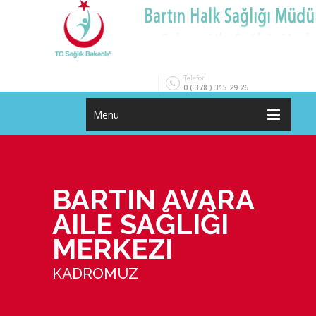
Telefon
0 ( 378 ) 315 29 26
Menu
BARTIN AVARA
AILE SAĞLIĞI
MERKEZI
KADROMUZ